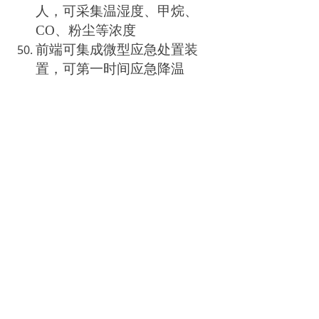
人，可采集温湿度、甲烷、
CO、粉尘等浓度
前端可集成微型应急处置装
置，可第一时间应急降温
已开发后台客户端软件，可对
机器人的实时运行数据进行整
合，也可对机器人控制操作，
参数设定等
站内链接
解决方案
产品中心
案例中心
联络方式
地址：
上海市松江区石湖荡镇唐明路600弄112幢5号-5
电话：
13575468159