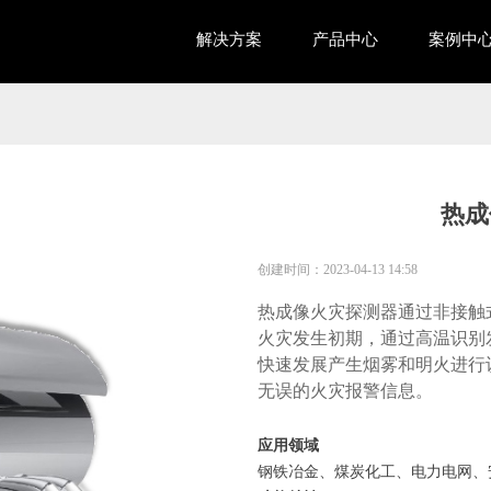
解决方案
产品中心
案例中
热成
创建时间：
2023-04-13
14:58
热成像火灾探测器通过非接触
火灾发生初期，通过高温识别
快速发展产生烟雾和明火进行
无误的火灾报警信息。
应用领域
钢铁冶金、煤炭化工、电力电网、