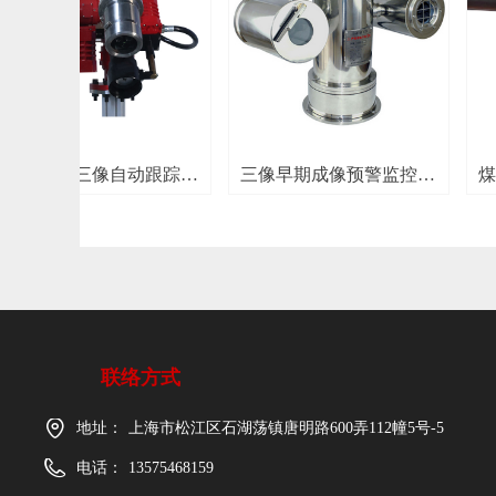
넳
球型摄
温系统
早期AI三像自动跟踪定
三像早期成像预警监控装
煤安
射流灭火装置（防爆/
置
机器
非防爆）
联络方式
地址：
上海市松江区石湖荡镇唐明路600弄112幢5号-5
电话：
13575468159