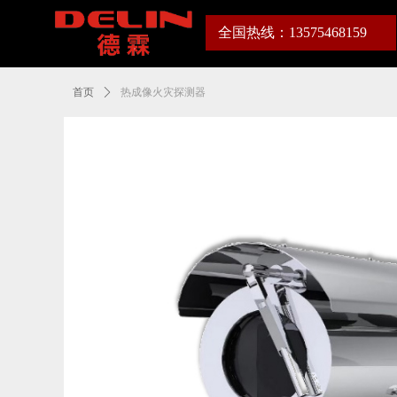
全国热线：
13575468159
首页
ꄲ
热成像火灾探测器