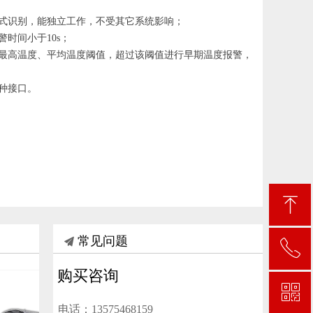
式识别，能独立工作，不受其它系统影响；
时间小于10s；
最高温度、平均温度阈值，超过该阈值进行早期温度报警，
种接口。
ꁸ
끔
常见问题
ꂅ
回到顶部
购买咨询
ꀥ
13575468159
电话：
13575468159