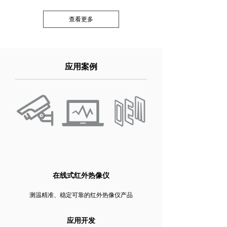
决方案。在煤矿巷道内安
装挂轨式智能巡检机器
查看更多
人，进行皮带机输料沿
线、漏斗下料口的输料、
落料情况；皮带机异物情
况；堵料积料情况；滚筒
及托辊沾积物料情况；现
应用案例
场扬尘情况、物料与皮带
机两侧的距离及其他事件
的实时监控画面采集。目
前，机器人运行稳定，功
能实现完善，符合并高于
业主预期。
在线式红外热像仪
测温精准、稳定可靠的红外热像仪产品
应用开发