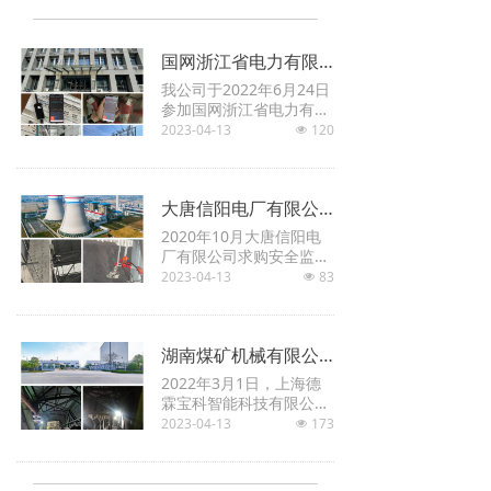
国网浙江省电力有限公司舟山供电公司
我公司于2022年6月24日
参加国网浙江省电力有限
公司舟山供电公司项目，
2023-04-13
120
넶
在该项目中，我公司团队
为业主实现变电站消防器
材可视化，且系统具备智
大唐信阳电厂有限公司
能轮巡功能。本项目提供
的产品与服务另业主十分
2020年10月大唐信阳电
满意，并达成长期合作。
厂有限公司求购安全监测
系统设备，用来监测电厂
2023-04-13
83
넶
内封闭煤场情况。我公司
主要技术人员到场进行产
品介绍、技术讲解等宣传
湖南煤矿机械有限公司
介绍，成功与大唐信阳电
厂达成合作。目前，安全
2022年3月1日，上海德
监测系统设备稳定运行，
霖宝科智能科技有限公司
高效检测煤场内情况，为
参加湖南煤矿机械有限公
2023-04-13
173
넶
煤场提供可靠的安全保
司项目，在该项目中，我
障。
公司提供完整的煤矿巷道
皮带机AI智能巡检技术解