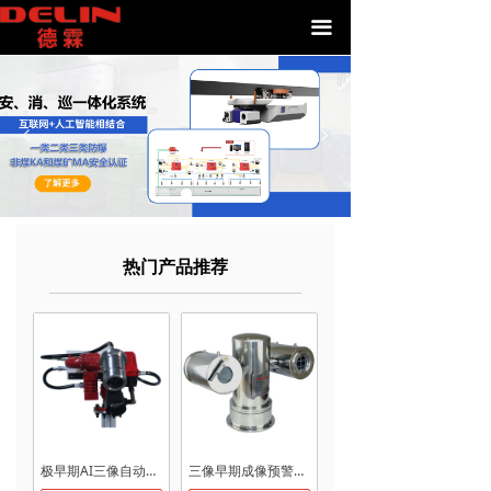
끀
넳
넲
热门产品推荐
极早期AI三像自动跟踪定位射流灭火装置（防爆/非防爆）
三像早期成像预警监控装置